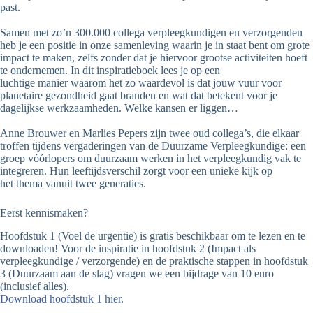
past.
Samen met zo’n 300.000 collega verpleegkundigen en verzorgenden
heb je een positie in onze samenleving waarin je in staat bent om grote
impact te maken, zelfs zonder dat je hiervoor grootse activiteiten hoeft
te ondernemen. In dit inspiratieboek lees je op een
luchtige manier waarom het zo waardevol is dat jouw vuur voor
planetaire gezondheid gaat branden en wat dat betekent voor je
dagelijkse werkzaamheden. Welke kansen er liggen…
Anne Brouwer en Marlies Pepers zijn twee oud collega’s, die elkaar
troffen tijdens vergaderingen van de Duurzame Verpleegkundige: een
groep vóórlopers om duurzaam werken in het verpleegkundig vak te
integreren. Hun leeftijdsverschil zorgt voor een unieke kijk op
het thema vanuit twee generaties.
Eerst kennismaken?
Hoofdstuk 1 (Voel de urgentie) is gratis beschikbaar om te lezen en te
downloaden! Voor de inspiratie in hoofdstuk 2 (Impact als
verpleegkundige / verzorgende) en de praktische stappen in hoofdstuk
3 (Duurzaam aan de slag) vragen we een bijdrage van 10 euro
(inclusief alles).
Download hoofdstuk 1 hier.