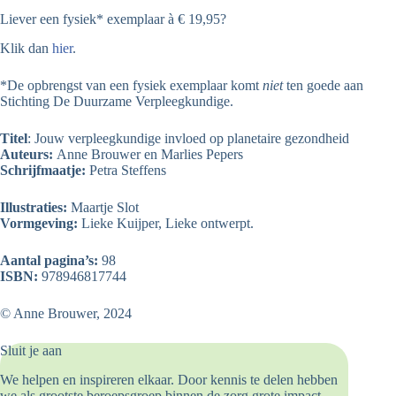
Liever een fysiek* exemplaar à € 19,95?
Klik dan
hier
.
*De opbrengst van een fysiek exemplaar komt
niet
ten goede aan
Stichting De Duurzame Verpleegkundige.
Titel
: Jouw verpleegkundige invloed op planetaire gezondheid
Auteurs:
Anne Brouwer en Marlies Pepers
Schrijfmaatje:
Petra Steffens
Illustraties:
Maartje Slot
Vormgeving:
Lieke Kuijper, Lieke ontwerpt.
Aantal pagina’s:
98
ISBN:
978946817744
© Anne Brouwer, 2024
Sluit je aan
We helpen en inspireren elkaar. Door kennis te delen hebben
we als grootste beroepsgroep binnen de zorg grote impact.