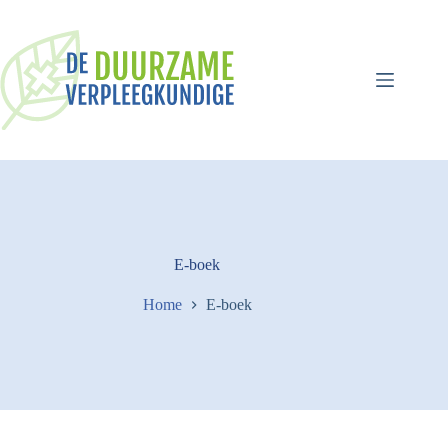
Ga
naar
de
inhoud
E-boek
Home
E-boek