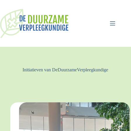
Ga
naar
de
inhoud
Initiatieven van DeDuurzameVerpleegkundige