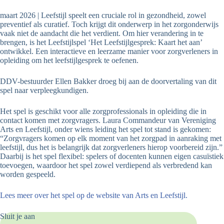
maart 2026 | Leefstijl speelt een cruciale rol in gezondheid, zowel
preventief als curatief. Toch krijgt dit onderwerp in het zorgonderwijs
vaak niet de aandacht die het verdient. Om hier verandering in te
brengen, is het Leefstijlspel ‘Het Leefstijlgesprek: Kaart het aan’
ontwikkel. Een interactieve en leerzame manier voor zorgverleners in
opleiding om het leefstijlgesprek te oefenen.
DDV-bestuurder Ellen Bakker droeg bij aan de doorvertaling van dit
spel naar verpleegkundigen.
Het spel is geschikt voor alle zorgprofessionals in opleiding die in
contact komen met zorgvragers. Laura Commandeur van Vereniging
Arts en Leefstijl, onder wiens leiding het spel tot stand is gekomen:
“Zorgvragers komen op elk moment van het zorgpad in aanraking met
leefstijl, dus het is belangrijk dat zorgverleners hierop voorbereid zijn.”
Daarbij is het spel flexibel: spelers of docenten kunnen eigen casuïstiek
toevoegen, waardoor het spel zowel verdiepend als verbredend kan
worden gespeeld.
Lees meer over het spel op de website van Arts en Leefstijl.
Sluit je aan