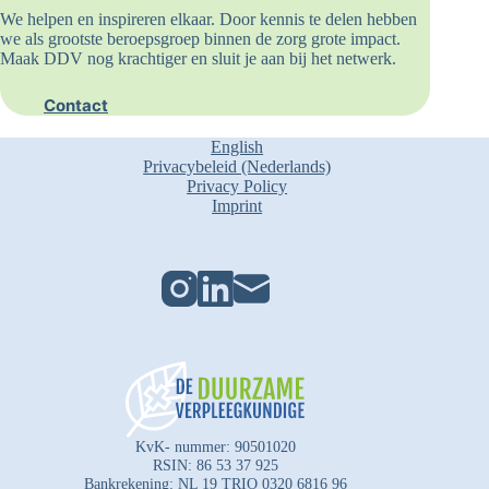
We helpen en inspireren elkaar. Door kennis te delen hebben
we als grootste beroepsgroep binnen de zorg grote impact.
Maak DDV nog krachtiger en sluit je aan bij het netwerk.
Contact
English
Privacybeleid (Nederlands)
Privacy Policy
Imprint
KvK- nummer: 90501020
RSIN: 86 53 37 925
Bankrekening: NL 19 TRIO 0320 6816 96