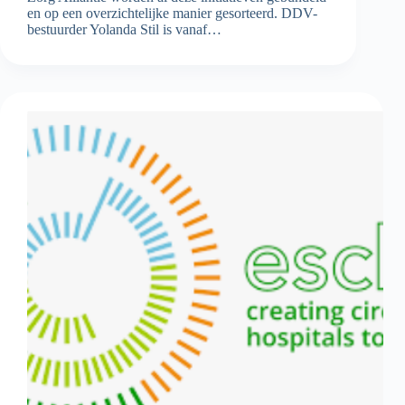
en op een overzichtelijke manier gesorteerd. DDV-
bestuurder Yolanda Stil is vanaf…