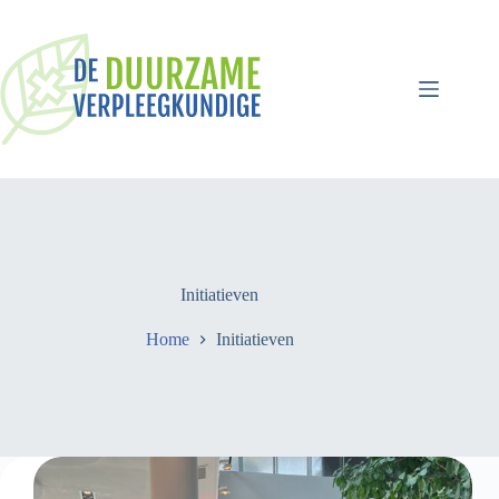
Ga
naar
de
inhoud
Initiatieven
Home
Initiatieven